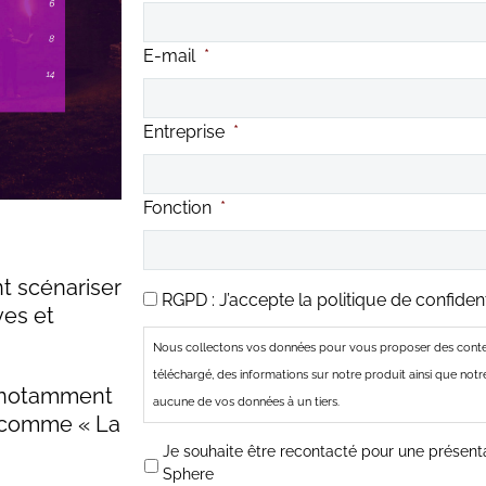
E-mail
*
Entreprise
*
Fonction
*
t scénariser
R
RGPD : J’accepte la politique de confidenti
G
ves et
P
Nous collectons vos données pour vous proposer des conten
D
*
téléchargé, des informations sur notre produit ainsi que n
 notamment
aucune de vos données à un tiers.
s comme « La
D
Je souhaite être recontacté pour une présen
e
Sphere