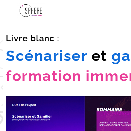
Livre blanc :
Scénariser
et
ga
formation imme