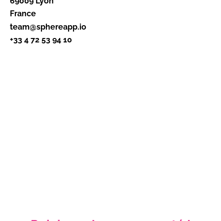
69009 Lyon
France
team@sphereapp.io
+33 4 72 53 94 10