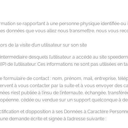
mation se rapportant à une personne physique identifiée ou i
er les données que vous allez nous transmettre, nous vous
s de la visite d’un utilisateur sur son site
l’intermédiaire desquels l’utilisateur a accédé au site speede
et (IP) de l’utilisateur. Ces informations ne sont pas utilisées 
.
 formulaire de contact : nom, prénom, mail, entreprise, télé
servent à vous contacter par la suite et à vous envoyer des
es n’est publiée à l’insu de l’internaute, échangée, transfér
ropéenne, cédée ou vendue sur un support quelconque à des 
ctification et d’opposition à ses Données à Caractère Personnel 
t une demande écrite et signée à l’adresse suivante :