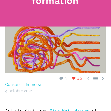
formation



3
40
Conseils
Immersif
4 octobre 2024
Article écrit par 
Mira Hajj Hassan
 et 