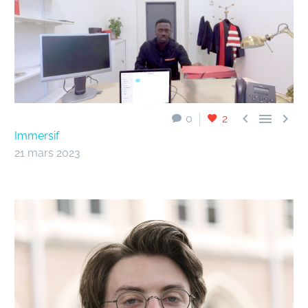



0
2
Immersif
21 mars 2023