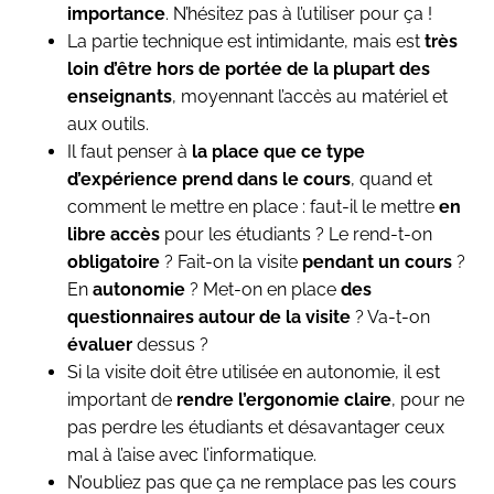
importance
. N’hésitez pas à l’utiliser pour ça !
La partie technique est intimidante, mais est
très
loin d’être hors de portée de la plupart des
enseignants
, moyennant l’accès au matériel et
aux outils.
Il faut penser à
la place que ce type
d’expérience prend dans le cours
, quand et
comment le mettre en place : faut-il le mettre
en
libre accès
pour les étudiants ? Le rend-t-on
obligatoire
? Fait-on la visite
pendant un cours
?
En
autonomie
? Met-on en place
des
questionnaires autour de la visite
? Va-t-on
évaluer
dessus ?
Si la visite doit être utilisée en autonomie, il est
important de
rendre l’ergonomie claire
, pour ne
pas perdre les étudiants et désavantager ceux
mal à l’aise avec l’informatique.
N’oubliez pas que ça ne remplace pas les cours