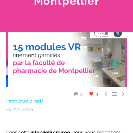
Montpellier



0
4
Interviews clients
25 avril 2025
Dans cette
interview croisée
, nous vous proposons