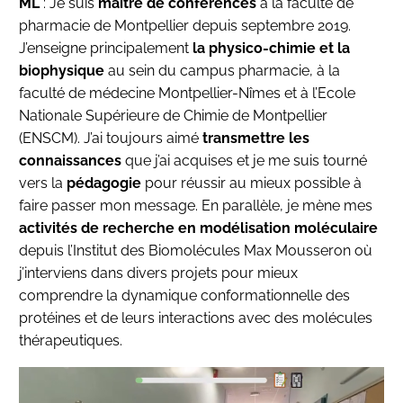
ML
: Je suis
maître de conférences
à la faculté de
pharmacie de Montpellier depuis septembre 2019.
J’enseigne principalement
la physico-chimie et la
biophysique
au sein du campus pharmacie, à la
faculté de médecine Montpellier-Nîmes et à l’Ecole
Nationale Supérieure de Chimie de Montpellier
(ENSCM). J’ai toujours aimé
transmettre les
connaissances
que j’ai acquises et je me suis tourné
vers la
pédagogie
pour réussir au mieux possible à
faire passer mon message. En parallèle, je mène mes
activités de recherche en modélisation moléculaire
depuis l’Institut des Biomolécules Max Mousseron où
j’interviens dans divers projets pour mieux
comprendre la dynamique conformationnelle des
protéines et de leurs interactions avec des molécules
thérapeutiques.