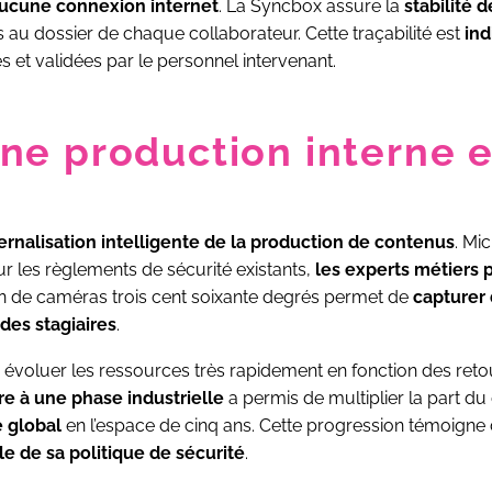
aucune connexion internet
. La Syncbox assure la
stabilité 
s au dossier de chaque collaborateur. Cette traçabilité est
ind
s et validées par le personnel intervenant.
e production interne e
ernalisation intelligente de la production de contenus
. Mi
r les règlements de sécurité existants,
les experts métiers
ation de caméras trois cent soixante degrés permet de
capturer 
 des stagiaires
.
e évoluer les ressources très rapidement en fonction des ret
re à une phase industrielle
a permis de multiplier la part du 
e global
en l’espace de cinq ans. Cette progression témoigne d
ale de sa politique de sécurité
.