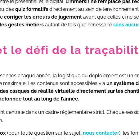
e le présentiel et le digital.
L’immersif ne remplace pas l’é
u des
quiz formatifs
directement au sein de l’environnement 
de
corriger les erreurs de jugement
avant que celles ci ne se
les gestes métiers
autant de fois que nécessaire
sans aucu
et le défi de la traçabi
rsonnes chaque année, la logistique du déploiement est un e
e maximale. Les contenus sont accessibles via
un système de
des casques de réalité virtuelle directement sur les chant
elonnée tout au long de l’année
.
t centrale dans un cadre réglementaire strict. Chaque sessi
n
.
box
(pour toute question sur le sujet,
nous contacter
), les f