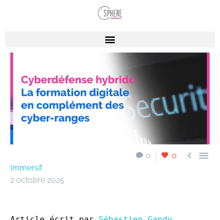


0
0
Immersif
2 octobre 2025
Article écrit par 
Sébastien Gandy