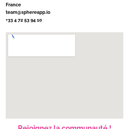
France
team@sphereapp.io
+33 4 72 53 94 10
Rejoignez la communauté !