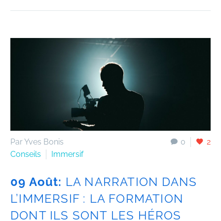
Par Yves Bonis
0
2
Conseils
Immersif
09 Août:
LA NARRATION DANS
L’IMMERSIF : LA FORMATION
DONT ILS SONT LES HÉROS